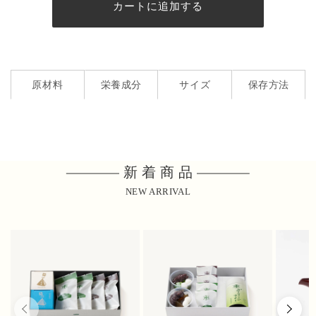
筅
筅
カートに追加する
の
の
数
数
量
量
を
を
減
増
原材料
栄養成分
サイズ
保存方法
ら
や
す
す
新着商品