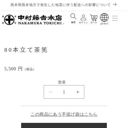
熊本県熊本地方で発生した地震に伴う配送への影響について
カート
検索
ログイン
カート
global
80本立て茶筅
通
5,500 円
（税込）
常
価
数量
格
数
80
80
量
本
本
立
立
て
て
この商品にあう手提げ袋はこちら
茶
茶