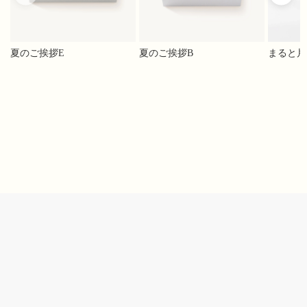
夏のご挨拶E
夏のご挨拶B
まると片