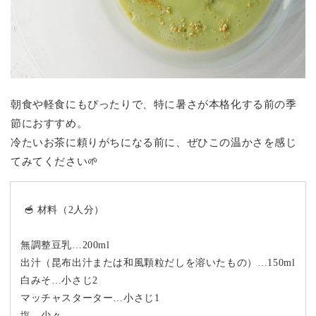
朝食や軽食にもぴったりで、特に暑さが本格化する前の季
節におすすめ。
冷たいお茶に頼りがちになる前に、ぜひこの温かさを感じ
てみてください🌱
🥣 材料（2人分）
無調整豆乳…200ml
出汁（昆布出汁または和風顆粒だしを溶いたもの）…150ml
白みそ…小さじ2
マッチャスターター…小さじ1
塩…少々