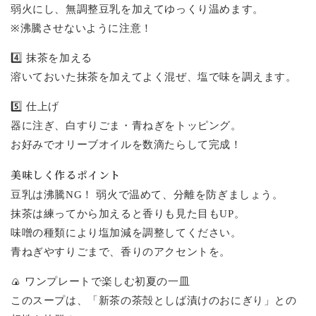
弱火にし、無調整豆乳を加えてゆっくり温めます。
※沸騰させないように注意！
4️⃣ 抹茶を加える
溶いておいた抹茶を加えてよく混ぜ、塩で味を調えます。
5️⃣ 仕上げ
器に注ぎ、白すりごま・青ねぎをトッピング。
お好みでオリーブオイルを数滴たらして完成！
美味しく作るポイント
豆乳は沸騰NG！ 弱火で温めて、分離を防ぎましょう。
抹茶は練ってから加えると香りも見た目もUP。
味噌の種類により塩加減を調整してください。
青ねぎやすりごまで、香りのアクセントを。
🍙 ワンプレートで楽しむ初夏の一皿
このスープは、「新茶の茶殻としば漬けのおにぎり」との