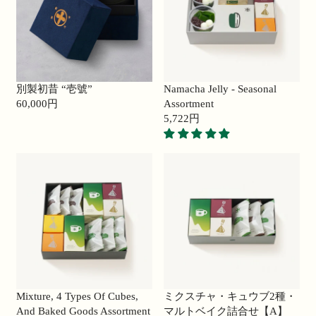
R
R
P
P
R
R
I
I
C
C
E
E
別製初昔 “壱號”
Namacha Jelly - Seasonal
3
4
60,000円
Assortment
0
R
5
5,722円
,
E
,
R
0
G
0
E
0
U
0
G
0
L
0
U
円
A
円
L
R
A
P
R
R
P
I
R
C
I
E
C
6
E
Mixture, 4 Types Of Cubes,
ミクスチャ・キュウブ2種・
0
5
And Baked Goods Assortment
マルトベイク詰合せ【A】