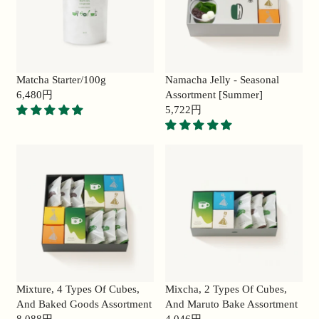
P
P
R
R
I
I
C
C
E
E
Matcha Starter/100g
Namacha Jelly - Seasonal
2
1
6,480円
Assortment [Summer]
2
R
2
5,722円
,
E
,
R
6
G
9
E
8
U
6
G
0
L
0
U
円
A
円
L
R
A
P
R
R
P
I
R
C
I
E
C
6
E
Mixture, 4 Types Of Cubes,
Mixcha, 2 Types Of Cubes,
,
5
And Baked Goods Assortment
And Maruto Bake Assortment
4
,