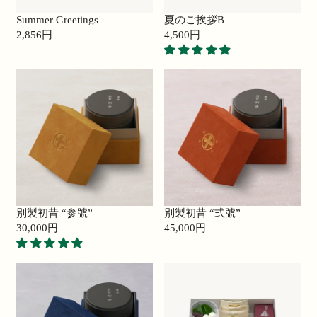
Summer Greetings
夏のご挨拶B
2,856円
4,500円
R
R
E
E
G
G
U
U
L
L
A
A
R
R
P
P
R
R
I
I
C
C
E
E
別製初昔 “参號”
別製初昔 “弍號”
2
4
30,000円
45,000円
,
R
,
R
8
E
5
E
5
G
0
G
6
U
0
U
円
L
円
L
A
A