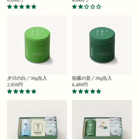
8,088円
4,046円
8
R
7
R
0
E
2
E
円
G
2
G
U
円
U
L
L
A
A
R
R
P
P
R
R
I
I
C
C
E
E
夕川の白／30g缶入
朝霧の昔／30g缶入
8
4
2,950円
6,480円
,
R
,
R
0
E
0
E
8
G
4
G
8
U
6
U
円
L
円
L
A
A
R
R
P
P