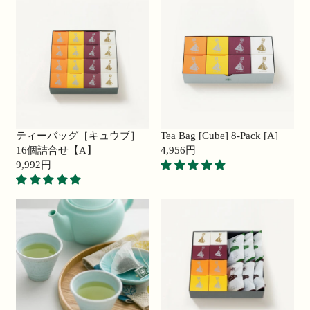
0
U
0
U
円
L
円
L
A
A
R
R
P
P
R
R
I
I
C
C
E
E
ティーバッグ［キュウブ］
Tea Bag [Cube] 8-Pack [A]
4
2
16個詰合せ【A】
4,956円
,
,
R
9,992円
0
R
9
E
9
E
1
G
2
G
6
U
円
U
円
L
L
A
A
R
R
P
P
R
R
I
I
C