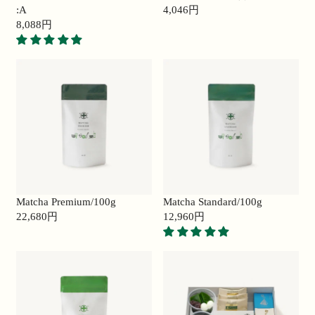
,
,
:A
4,046円
0
7
R
8,088円
0
R
2
E
0
E
2
G
円
G
円
U
U
L
L
A
A
R
R
P
P
R
R
I
I
C
C
E
E
4
Matcha Premium/100g
Matcha Standard/100g
8
,
22,680円
12,960円
,
R
0
R
0
E
4
E
8
G
6
G
8
U
円
U
円
L
L
A
A
R
R