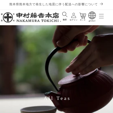
熊本県熊本地方で発生した地震に伴う配送への影響について
Cart
検索
ログイン
カート
global
All Teas
C
o