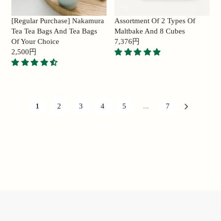
C
E
E
4
[Regular Purchase] Nakamura
Assortment Of 2 Types Of
9
,
Tea Tea Bags And Tea Bags
Maltbake And 8 Cubes
,
9
Of Your Choice
7,376円
9
5
R
2,500円
9
R
6
E
2
E
円
G
円
G
U
U
L
L
A
1
2
3
4
5
...
7
A
R
R
P
P
R
R
I
I
C
C
E
E
7
2
,
,
3
5
7
0
6