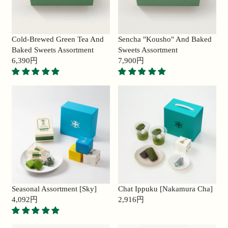
R
R
I
I
C
C
E
E
Cold-Brewed Green Tea And
Sencha "Kousho" And Baked
2
6
Baked Sweets Assortment
Sweets Assortment
,
,
6,390円
7,900円
9
R
4
R
5
E
8
E
0
G
0
G
円
U
円
U
L
L
A
A
R
R
P
P
R
R
I
I
C
C
E
E
Seasonal Assortment [Sky]
Chat Ippuku [Nakamura Cha]
6
7
4,092円
2,916円
,
R
,
R
3
E
9
E
9
G
0
G