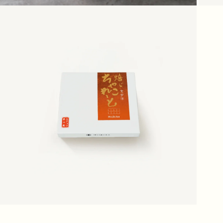
モ
モ
ー
ー
ダ
ダ
ル
ル
で
で
メ
メ
デ
デ
ィ
ィ
ア
ア
2)
(3)
を
を
開
開
く
く
モ
ー