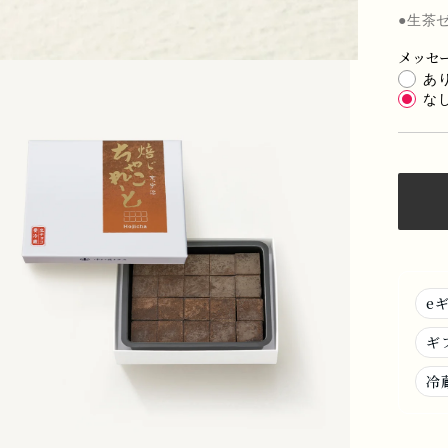
●生茶
メッセ
あ
な
e
ギ
冷