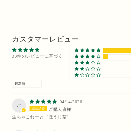
ダ
ル
で
メ
デ
ィ
ア
カスタマーレビュー
4)
を
開
く
33件のレビューに基づく
Sort by
04/14/2026
ご
ご購入者様
生ちゃこれーと［ほうじ茶］