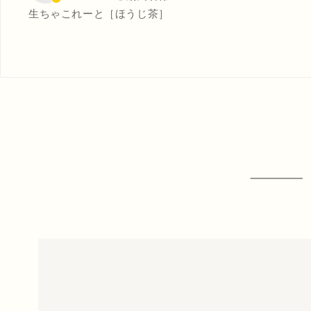
生ちゃこれーと［ほうじ茶］