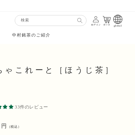
カート
検索
ログイン
カート
global
中村銘茶のご紹介
ちゃこれーと［ほうじ茶］
33件のレビュー
0 円
（税込）