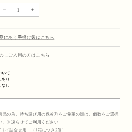
生
生
ち
ち
ゃ
ゃ
こ
こ
品にあう手提げ袋はこちら
れ
れ
ー
ー
と
と
のしご入用の方はこちら
［ほ
［ほ
う
う
ついて
じ
じ
しあり
茶］
茶］
しなし
の
の
数
数
量
量
を
を
商品の為、持ち運び用の保冷剤をご希望の際は、個数をご選択
減
増
い。※凍らせてご利用ください
ら
や
ゼリイ詰合せ用 （1箱につき2個）