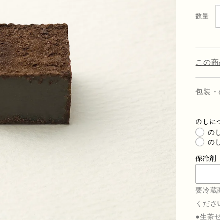
価
数量
数
格
量
この商
包装・
のしに
の
の
保冷剤
要冷蔵
くださ
●生茶