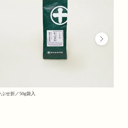
かぶせ折／50g袋入
アイス
ー詰