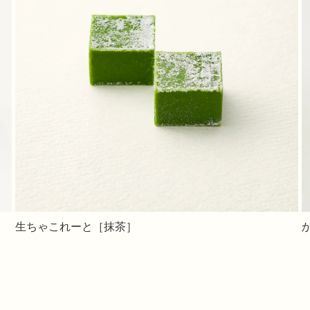
生ちゃこれーと［抹茶］