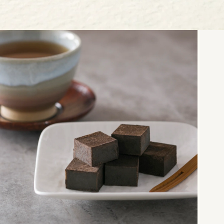
モ
ー
ダ
ル
で
メ
デ
ィ
ア
1)
を
開
く