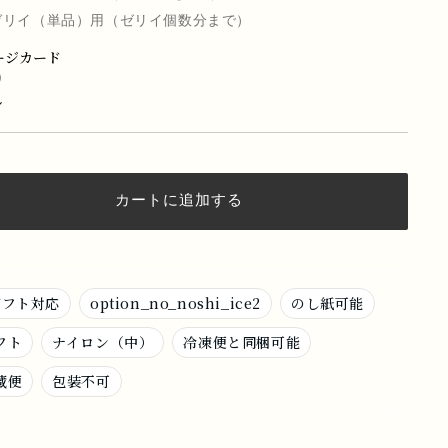
す
す
ゼリイ（単品）用（ゼリイ個数分まで）
ージカード
り
し
カートに追加する
ギフト対応
option_no_noshi_ice2
のし紙可能
フト
ナイロン（中）
冷凍便と同梱可能
蔵便
包装不可