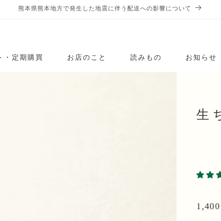
熊本県熊本地方で発生した地震に伴う配送への影響について
ト・定期購買
お店のこと
読みもの
お知らせ
生
通
1,40
常