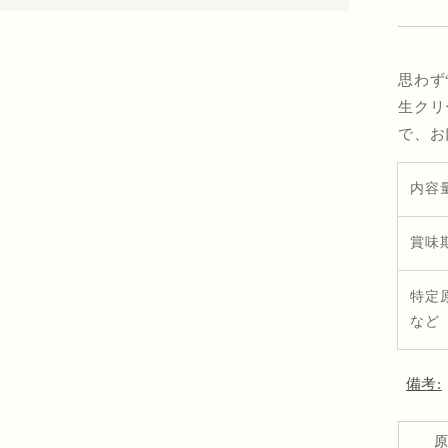
思わず
生クリ
で、お
内容
賞味
特定
など
備考: