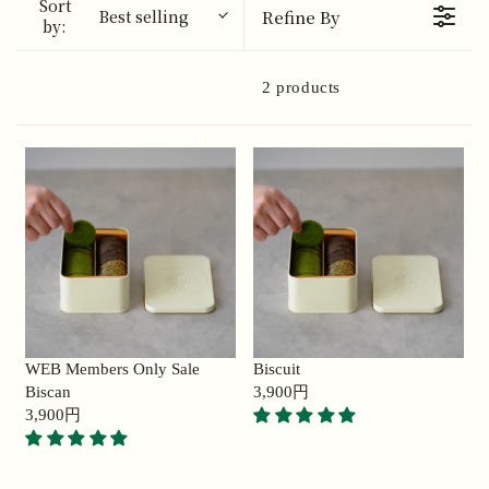
Sort
Best selling
Refine By
by:
2 products
WEB Members Only Sale
Biscuit
Biscan
3,900円
R
3,900円
R
E
E
G
G
U