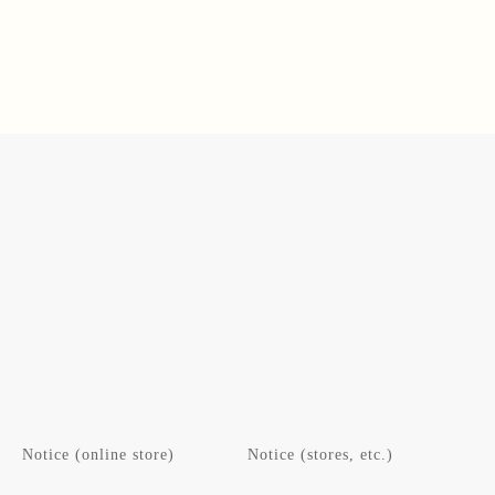
U
L
L
A
A
R
R
P
P
R
R
I
I
C
C
E
E
3
3
,
,
9
9
0
0
0
0
円
円
Notice (online store)
Notice (stores, etc.)