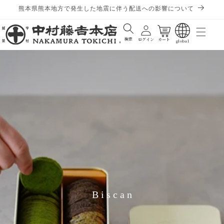
熊本県熊本地方で発生した地震に伴う配送への影響について
Cart
検索
ログイン
カート
global
Biscan
C
o